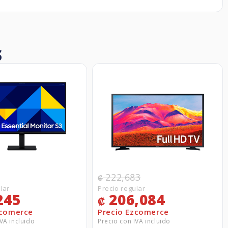
S
222,683
₡
245
206,084
₡