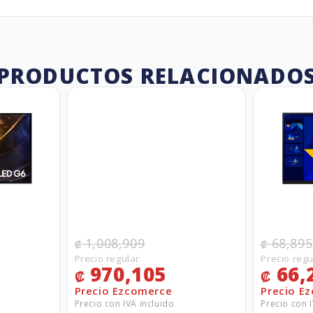
PRODUCTOS RELACIONADO
1,008,909
68,895
₡
₡
970,105
66,
₡
₡