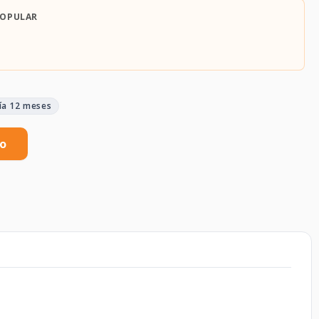
POPULAR
ía 12 meses
to