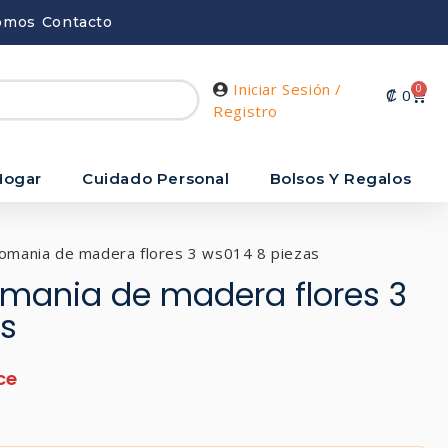
omos
Contacto
Iniciar Sesión /
0
₡
0
Registro
Hogar
Cuidado Personal
Bolsos Y Regalos
lcomania de madera flores 3 ws014 8 piezas
comania de madera flores 3
as