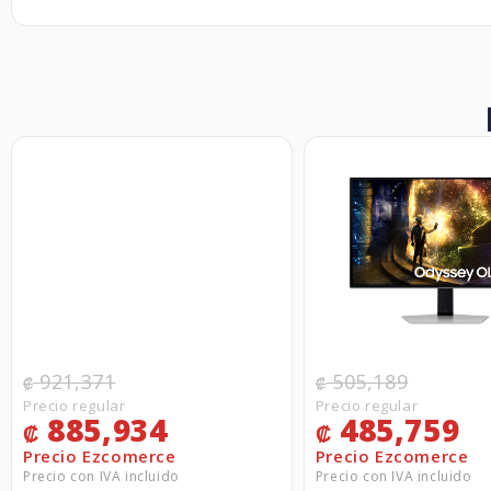
921,371
505,189
₡
₡
885,934
485,759
₡
₡