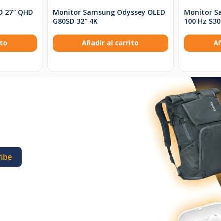
D 27″ QHD
Monitor Samsung Odyssey OLED
Monitor S
G80SD 32″ 4K
100 Hz S3
ito
Añadir al carrito
Añ
ibe