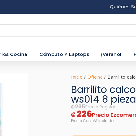
Quiénes S
rios Cocina
Cómputo Y Laptops
¡Verano!
Inicio
/
Oficina
/ Barrilito ca
Barrilito cal
ws014 8 piez
235
₡
226
₡