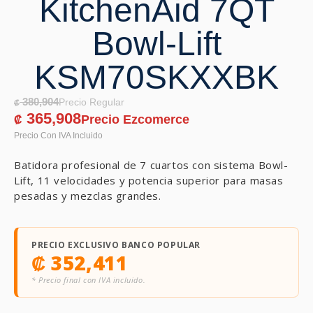
KitchenAid 7QT
Bowl-Lift
KSM70SKXXBK
380,904
₡
365,908
₡
Batidora profesional de 7 cuartos con sistema Bowl-
Lift, 11 velocidades y potencia superior para masas
pesadas y mezclas grandes.
PRECIO EXCLUSIVO BANCO POPULAR
₡
352,411
* Precio final con IVA incluido.