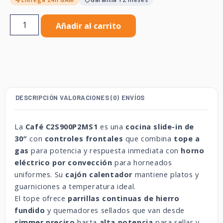
Añadir al carrito
DESCRIPCIÓN
VALORACIONES (0)
ENVÍOS
La
Café C2S900P2MS1
es una
cocina slide-in de
30″
con
controles frontales
que combina
tope a
gas
para potencia y respuesta inmediata con
horno
eléctrico por convección
para horneados
uniformes. Su
cajón calentador
mantiene platos y
guarniciones a temperatura ideal.
El tope ofrece
parrillas continuas de hierro
fundido
y quemadores sellados que van desde
simmer preciso
hasta
alta potencia
para sellar y