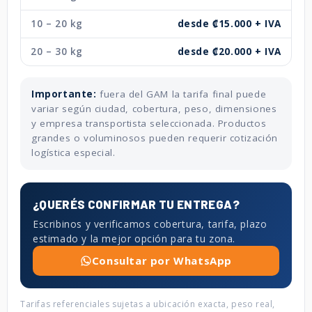
10 – 20 kg
desde ₡15.000 + IVA
20 – 30 kg
desde ₡20.000 + IVA
Importante:
fuera del GAM la tarifa final puede
variar según ciudad, cobertura, peso, dimensiones
y empresa transportista seleccionada. Productos
grandes o voluminosos pueden requerir cotización
logística especial.
¿QUERÉS CONFIRMAR TU ENTREGA?
Escribinos y verificamos cobertura, tarifa, plazo
estimado y la mejor opción para tu zona.
Consultar por WhatsApp
Tarifas referenciales sujetas a ubicación exacta, peso real,