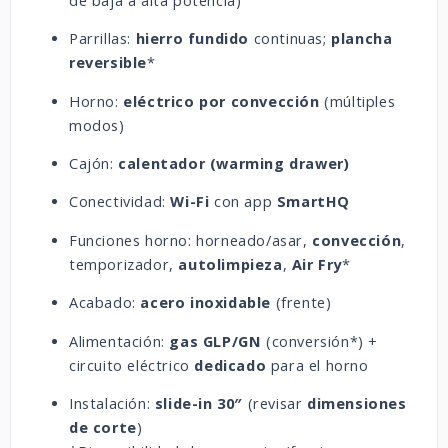
de baja a alta potencia)
Parrillas:
hierro fundido
continuas;
plancha
reversible
*
Horno:
eléctrico por convección
(múltiples
modos)
Cajón:
calentador (warming drawer)
Conectividad:
Wi-Fi
con app
SmartHQ
Funciones horno: horneado/asar,
convección
,
temporizador,
autolimpieza
,
Air Fry
*
Acabado:
acero inoxidable
(frente)
Alimentación:
gas GLP/GN
(conversión*) +
circuito eléctrico
dedicado
para el horno
Instalación:
slide-in 30″
(revisar
dimensiones
de corte
)