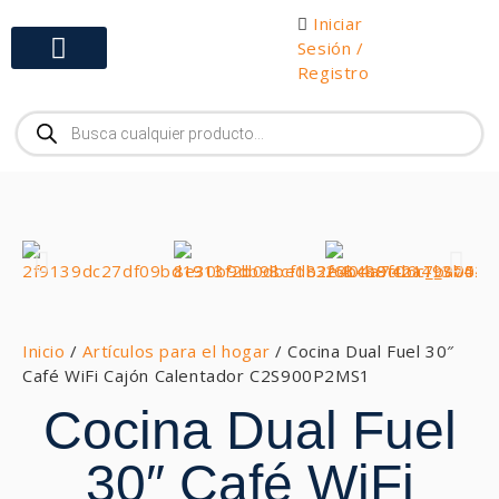
Iniciar
Sesión /
Registro
Gabinetes y Herramientas
Inicio
/
Artículos para el hogar
/ Cocina Dual Fuel 30″
Café WiFi Cajón Calentador C2S900P2MS1
Cocina Dual Fuel
30″ Café WiFi