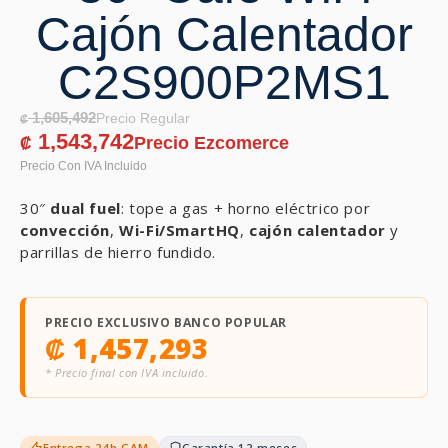
Cajón Calentador
C2S900P2MS1
1,605,492
₡
1,543,742
₡
30″
dual fuel
: tope a gas + horno eléctrico por
convección
,
Wi-Fi/SmartHQ
,
cajón calentador
y
parrillas de hierro fundido.
PRECIO EXCLUSIVO BANCO POPULAR
₡
1,457,293
* Precio final con IVA incluido.
Entrega 24h GAM
Garantía 12 meses