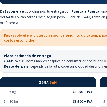
En
Ezcomerce
coordinamos tu entrega con
Puerta a Puerta
, un
del
GAM
aplican tarifas base según peso. Fuera del GAM, también
preferencia.
Pagás solo el envío que corresponde según tu ubicación, peso
costos escondidos.
Plazo estimado de entrega
GAM:
24 a 48 horas hábiles después de confirmar disponibilidad y
Resto del país:
depende de la ruta, cobertura, ciudad destino y e
ZONA
GAM
0 – 5 kg
₡2.950 + IVA
0 
5 – 10 kg
₡3.500 + IVA
5 