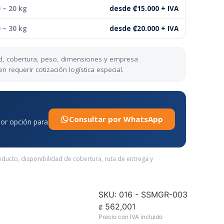
 – 20 kg
desde ₡15.000 + IVA
 – 30 kg
desde ₡20.000 + IVA
dad, cobertura, peso, dimensiones y empresa
requerir cotización logística especial.
Consultar por WhatsApp
jor opción para
oducto, disponibilidad de cobertura, ruta de entrega y
SKU: 016 - SSMGR-003
562,001
₡