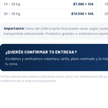
10 – 20 kg
₡7.000 + IVA
10
20 – 30 kg
₡10.500 + IVA
20
Importante:
fuera del GAM la tarifa final puede variar según ciu
transportista seleccionada. Productos grandes o voluminosos pueden 
¿QUERÉS CONFIRMAR TU ENTREGA?
Escribinos y verificamos cobertura, tarifa, plazo estimado y la me
tu zona.
Tarifas referenciales sujetas a ubicación exacta, peso real, dimensiones del pr
condiciones de la empresa transportista.