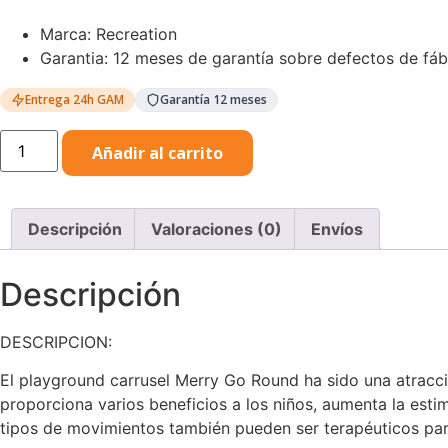
Marca: Recreation
Garantia: 12 meses de garantía sobre defectos de fáb
Entrega 24h GAM
Garantía 12 meses
Carrusel
Añadir al carrito
Merry
Go
Round
Recreation
cantidad
Descripción
Valoraciones (0)
Envíos
Descripción
DESCRIPCION:
El playground carrusel Merry Go Round ha sido una atracció
proporciona varios beneficios a los niños, aumenta la estimu
tipos de movimientos también pueden ser terapéuticos para