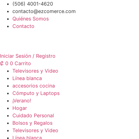
Ir
(506) 4001-4620
al
contacto@ezcomerce.com
contenido
Quiénes Somos
Contacto
Iniciar Sesión / Registro
₡
0
0
Carrito
Televisores y Video
Línea blanca
accesorios cocina
Cómputo y Laptops
¡Verano!
Hogar
Cuidado Personal
Bolsos y Regalos
Televisores y Video
Línea blanca