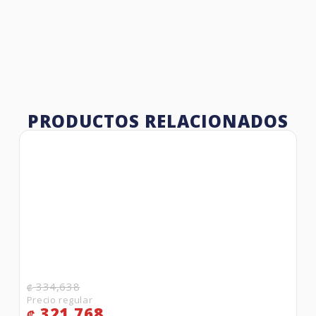
PRODUCTOS RELACIONADOS
334,638
₡
321,768
₡