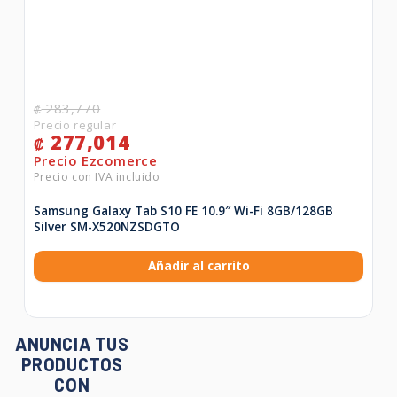
283,770
₡
277,014
₡
Samsung Galaxy Tab S10 FE 10.9″ Wi-Fi 8GB/128GB
Silver SM-X520NZSDGTO
Añadir al carrito
ANUNCIA TUS
PRODUCTOS
CON