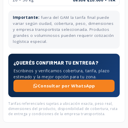
20 – 30 kg
desde ₡20.000 + IVA
Importante:
fuera del GAM la tarifa final puede
variar según ciudad, cobertura, peso, dimensiones
y empresa transportista seleccionada. Productos
grandes o voluminosos pueden requerir cotización
logística especial.
¿QUERÉS CONFIRMAR TU ENTREGA?
Escribinos y verificamos cobertura, tarifa, plazo
estimado y la mejor opción para tu zona.
Consultar por WhatsApp
Tarifas referenciales sujetas a ubicación exacta, peso real,
dimensiones del producto, disponibilidad de cobertura, ruta
de entrega y condiciones de la empresa transportista.