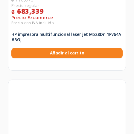
₡
683,339
₡
HP impresora multifuncional laser jet M528Dn 1Pv64A
#BGJ
Añadir al carrito