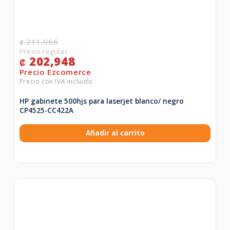
211,066
₡
202,948
₡
HP gabinete 500hjs para laserjet blanco/ negro
CP4525-CC422A
Añadir al carrito