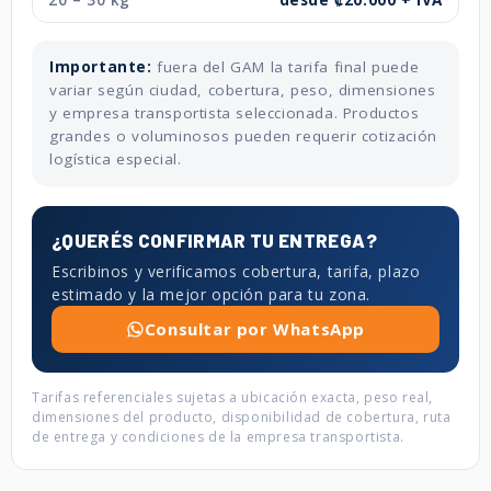
20 – 30 kg
desde ₡20.000 + IVA
Importante:
fuera del GAM la tarifa final puede
variar según ciudad, cobertura, peso, dimensiones
y empresa transportista seleccionada. Productos
grandes o voluminosos pueden requerir cotización
logística especial.
¿QUERÉS CONFIRMAR TU ENTREGA?
Escribinos y verificamos cobertura, tarifa, plazo
estimado y la mejor opción para tu zona.
Consultar por WhatsApp
Tarifas referenciales sujetas a ubicación exacta, peso real,
dimensiones del producto, disponibilidad de cobertura, ruta
de entrega y condiciones de la empresa transportista.