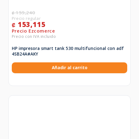
159,240
₡
153,115
₡
HP impresora smart tank 530 multifuncional con adf
4SB24A#AKY
Añadir al carrito