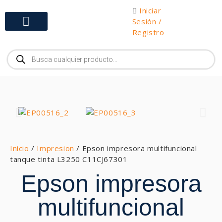
Iniciar
Sesión /
Registro
Gabinetes y Herramientas
Inicio
/
Impresion
/ Epson impresora multifuncional
tanque tinta L3250 C11CJ67301
Epson impresora
multifuncional