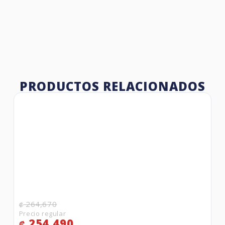
PRODUCTOS RELACIONADOS
264,670
₡
254,490
₡