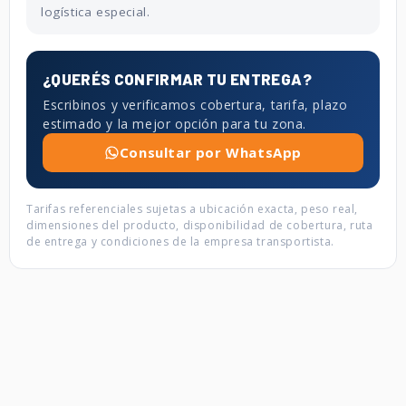
logística especial.
¿QUERÉS CONFIRMAR TU ENTREGA?
Escribinos y verificamos cobertura, tarifa, plazo
estimado y la mejor opción para tu zona.
Consultar por WhatsApp
Tarifas referenciales sujetas a ubicación exacta, peso real,
dimensiones del producto, disponibilidad de cobertura, ruta
de entrega y condiciones de la empresa transportista.