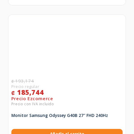
193,174
₡
185,744
₡
Monitor Samsung Odyssey G40B 27″ FHD 240Hz
Añadir al carrito