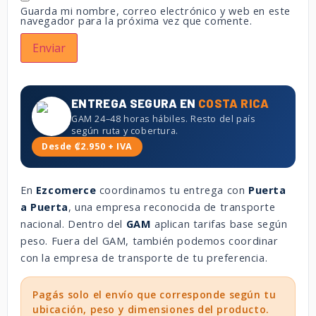
Guarda mi nombre, correo electrónico y web en este
navegador para la próxima vez que comente.
ENTREGA SEGURA EN
COSTA RICA
GAM 24–48 horas hábiles. Resto del país
según ruta y cobertura.
Desde ₡2.950 + IVA
En
Ezcomerce
coordinamos tu entrega con
Puerta
a Puerta
, una empresa reconocida de transporte
nacional. Dentro del
GAM
aplican tarifas base según
peso. Fuera del GAM, también podemos coordinar
con la empresa de transporte de tu preferencia.
Pagás solo el envío que corresponde según tu
ubicación, peso y dimensiones del producto.