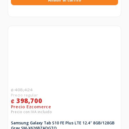
408,424
₡
398,700
₡
Samsung Galaxy Tab S10 FE Plus LTE 12.4″ 8GB/128GB
Gray SM-X626BZADGTO