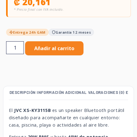
₡
20,161
* Precio final con IVA incluido.
Entrega 24h GAM
Garantía 12 meses
Añadir al carrito
DESCRIPCIÓN
INFORMACIÓN ADICIONAL
VALORACIONES (0)
ENVÍ
El
JVC XS-KY3115B
es un speaker Bluetooth portátil
diseñado para acompañarte en cualquier entorno:
casa, piscina, playa o actividades al aire libre.
Entrega
20W RMS
y hasta
40W de potencia