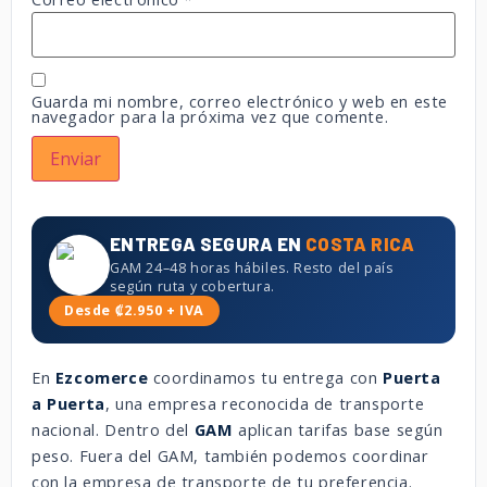
Guarda mi nombre, correo electrónico y web en este
navegador para la próxima vez que comente.
ENTREGA SEGURA EN
COSTA RICA
GAM 24–48 horas hábiles. Resto del país
según ruta y cobertura.
Desde ₡2.950 + IVA
En
Ezcomerce
coordinamos tu entrega con
Puerta
a Puerta
, una empresa reconocida de transporte
nacional. Dentro del
GAM
aplican tarifas base según
peso. Fuera del GAM, también podemos coordinar
con la empresa de transporte de tu preferencia.