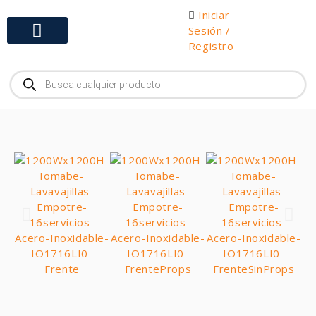
Iniciar
Sesión /
Registro
Gabinetes y Herramientas