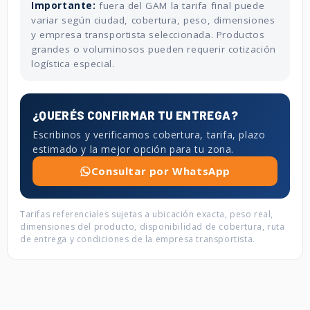
Importante:
fuera del GAM la tarifa final puede
variar según ciudad, cobertura, peso, dimensiones
y empresa transportista seleccionada. Productos
grandes o voluminosos pueden requerir cotización
logística especial.
¿QUERÉS CONFIRMAR TU ENTREGA?
Escribinos y verificamos cobertura, tarifa, plazo
estimado y la mejor opción para tu zona.
Consultar por WhatsApp
Tarifas referenciales sujetas a ubicación exacta, peso real,
dimensiones del producto, disponibilidad de cobertura, ruta
de entrega y condiciones de la empresa transportista.