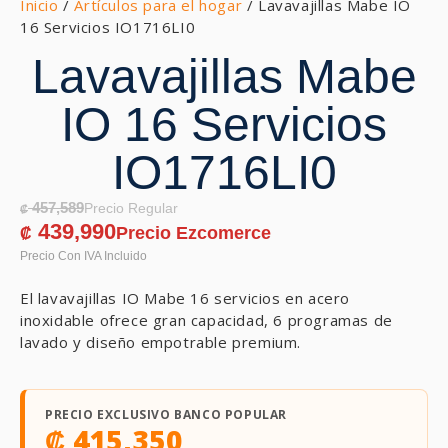
Inicio
/
Artículos para el hogar
/ Lavavajillas Mabe IO
16 Servicios IO1716LI0
Lavavajillas Mabe
IO 16 Servicios
IO1716LI0
457,589
₡
439,990
₡
El lavavajillas IO Mabe 16 servicios en acero
inoxidable ofrece gran capacidad, 6 programas de
lavado y diseño empotrable premium.
PRECIO EXCLUSIVO BANCO POPULAR
₡
415,350