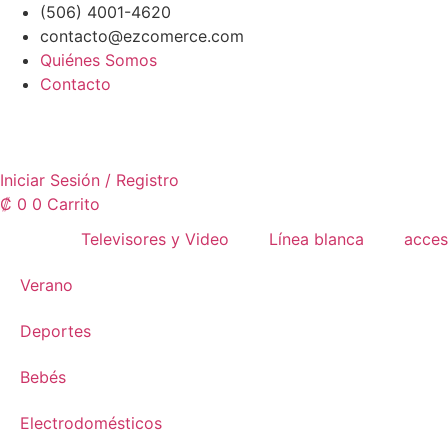
Ir
(506) 4001-4620
al
contacto@ezcomerce.com
contenido
Quiénes Somos
Contacto
Iniciar Sesión / Registro
₡
0
0
Carrito
Televisores y Video
Línea blanca
acces
Verano
Deportes
Bebés
Electrodomésticos