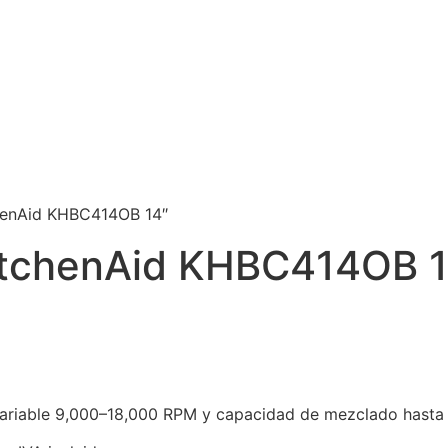
chenAid KHBC414OB 14″
KitchenAid KHBC414OB 
 variable 9,000–18,000 RPM y capacidad de mezclado hasta 