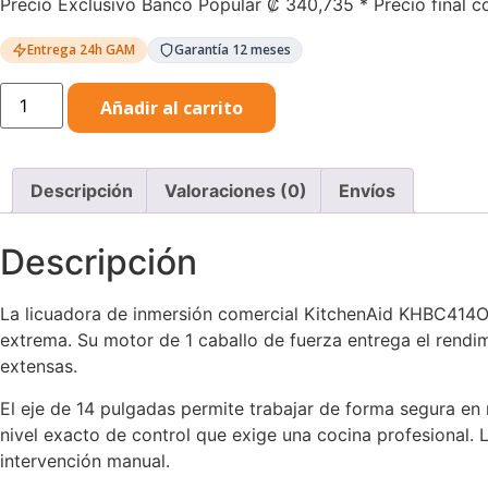
Precio Exclusivo Banco Popular
₡
340,735
* Precio final c
Entrega 24h GAM
Garantía 12 meses
Licuadora
Añadir al carrito
Comercial
KitchenAid
KHBC414OB
14"
cantidad
Descripción
Valoraciones (0)
Envíos
Descripción
La licuadora de inmersión comercial KitchenAid KHBC414OB
extrema. Su motor de 1 caballo de fuerza entrega el rendi
extensas.
El eje de 14 pulgadas permite trabajar de forma segura en 
nivel exacto de control que exige una cocina profesional. L
intervención manual.