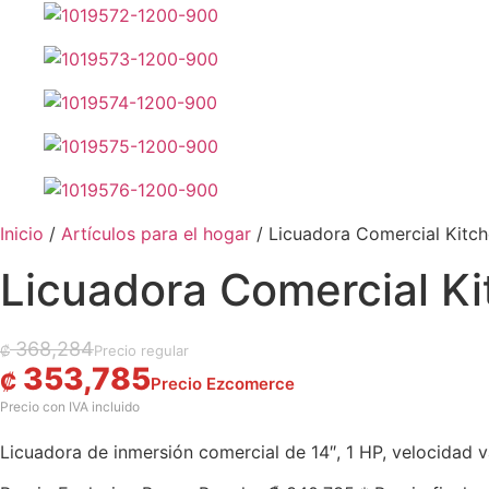
Inicio
/
Artículos para el hogar
/ Licuadora Comercial Kit
Licuadora Comercial 
El precio original era: ₡ 368,284.
El precio actual es: ₡ 353,785.
368,284
₡
353,785
₡
Licuadora de inmersión comercial de 14″, 1 HP, velocidad