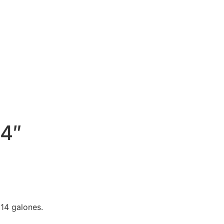
14″
14 galones.