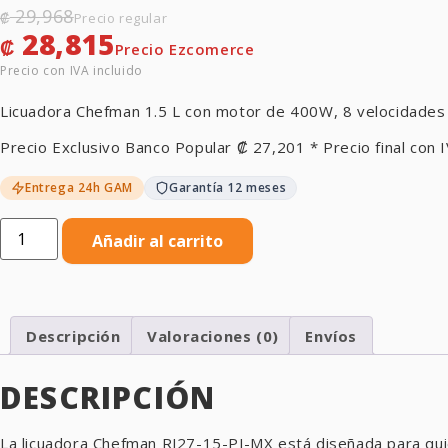
29,968
₡
28,815
₡
Licuadora Chefman 1.5 L con motor de 400W, 8 velocidades y
Precio Exclusivo Banco Popular
₡
27,201
* Precio final con I
Entrega 24h GAM
Garantía 12 meses
Añadir al carrito
Descripción
Valoraciones (0)
Envíos
DESCRIPCIÓN
La licuadora Chefman RJ27-15-PJ-MX está diseñada para quie