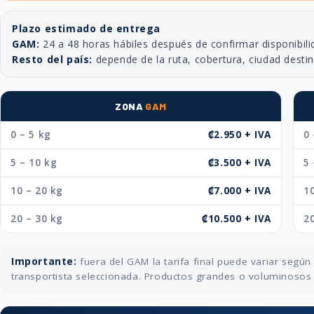
Plazo estimado de entrega
GAM:
24 a 48 horas hábiles después de confirmar disponibili
Resto del país:
depende de la ruta, cobertura, ciudad desti
ZONA
GAM
0 – 5 kg
₡2.950 + IVA
0 
5 – 10 kg
₡3.500 + IVA
5 
10 – 20 kg
₡7.000 + IVA
10
20 – 30 kg
₡10.500 + IVA
20
Importante:
fuera del GAM la tarifa final puede variar segú
transportista seleccionada. Productos grandes o voluminosos p