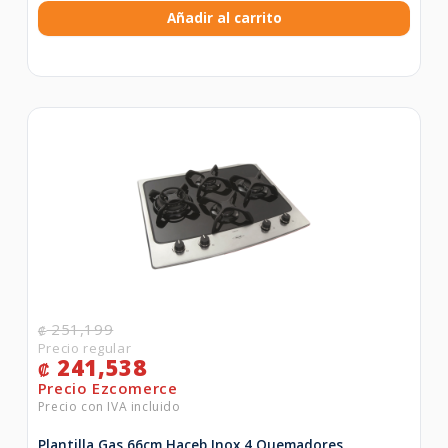
Añadir al carrito
251,199
₡
241,538
₡
Plantilla Gas 66cm Haceb Inox 4 Quemadores