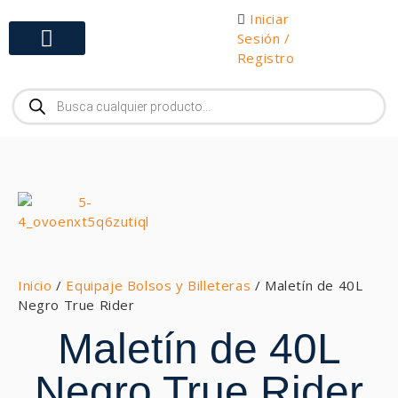
Iniciar
Sesión /
Registro
Gabinetes y Herramientas
Inicio
/
Equipaje Bolsos y Billeteras
/ Maletín de 40L
Negro True Rider
Maletín de 40L
Negro True Rider