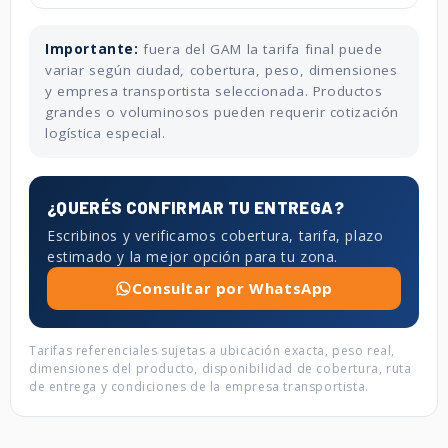
Importante:
fuera del GAM la tarifa final puede
variar según ciudad, cobertura, peso, dimensiones
y empresa transportista seleccionada. Productos
grandes o voluminosos pueden requerir cotización
logística especial.
¿QUERÉS CONFIRMAR TU ENTREGA?
Escribinos y verificamos cobertura, tarifa, plazo
estimado y la mejor opción para tu zona.
Consultar por WhatsApp
Tarifas referenciales sujetas a ubicación exacta, peso real,
dimensiones del producto, disponibilidad de cobertura, ruta
de entrega y condiciones de la empresa transportista.