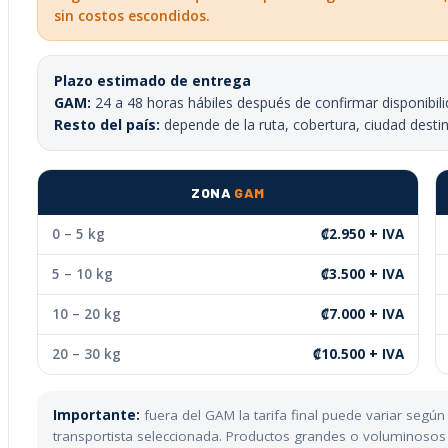
sin costos escondidos.
Plazo estimado de entrega
GAM:
24 a 48 horas hábiles después de confirmar disponibili
Resto del país:
depende de la ruta, cobertura, ciudad desti
ZONA
GAM
0 – 5 kg
₡2.950 + IVA
5 – 10 kg
₡3.500 + IVA
10 – 20 kg
₡7.000 + IVA
20 – 30 kg
₡10.500 + IVA
Importante:
fuera del GAM la tarifa final puede variar segú
transportista seleccionada. Productos grandes o voluminosos p