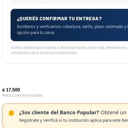
¿QUERÉS CONFIRMAR TU ENTREGA?
Escribinos y verificamos cobertura, tarifa, plazo estimado y
opción para tu zona.
Tarifas referenciales sujetas a ubicación exacta, peso real, dimensiones
condiciones de la empresa transportista.
17,500
₡
¿Sos cliente del Banco Popular?
Obtené un 
Registrate y verificá si tu institución aplica para este be