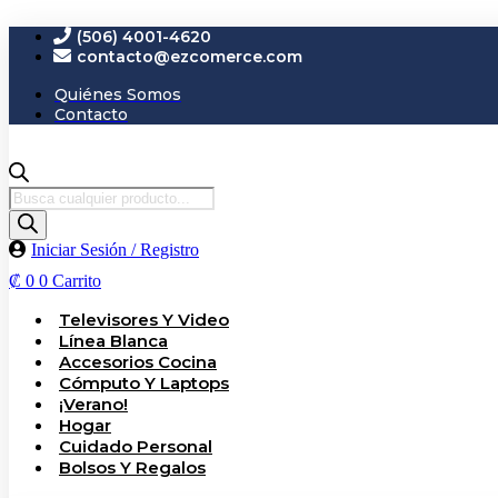
Ir
(506) 4001-4620
al
contacto@ezcomerce.com
contenido
Quiénes Somos
Contacto
Búsqueda
de
productos
Iniciar Sesión / Registro
₡
0
0
Carrito
Televisores Y Video
Línea Blanca
Accesorios Cocina
Cómputo Y Laptops
¡Verano!
Hogar
Cuidado Personal
Bolsos Y Regalos