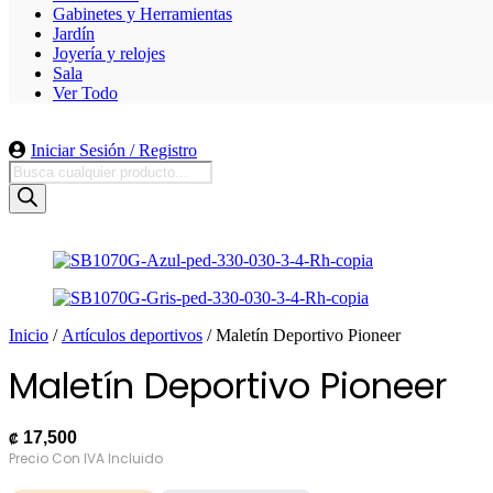
Gabinetes y Herramientas
Jardín
Joyería y relojes
Sala
Ver Todo
Iniciar Sesión / Registro
Búsqueda
de
productos
Inicio
/
Artículos deportivos
/ Maletín Deportivo Pioneer
Maletín Deportivo Pioneer
17,500
₡