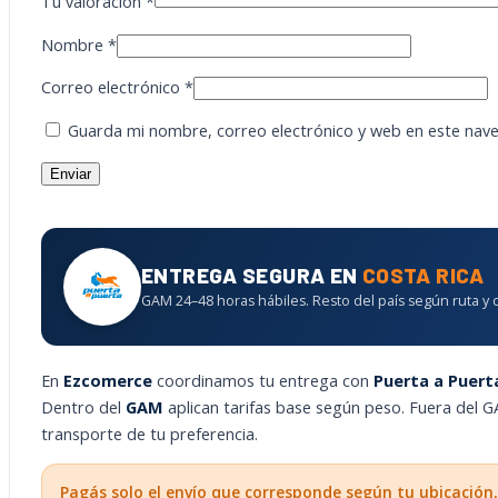
Tu valoración
*
Nombre
*
Correo electrónico
*
Guarda mi nombre, correo electrónico y web en este nav
ENTREGA SEGURA EN
COSTA RICA
GAM 24–48 horas hábiles. Resto del país según ruta y 
En
Ezcomerce
coordinamos tu entrega con
Puerta a Puert
Dentro del
GAM
aplican tarifas base según peso. Fuera del
transporte de tu preferencia.
Pagás solo el envío que corresponde según tu ubicación,