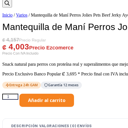
de
productos
Inicio
/
Varios
/ Mantequilla de Maní Perros Jolies Pets Beef Jerky A
Mantequilla de Maní Perros Jo
4,157
El Precio Original Era: ₡ 4,157.
El Precio Actual Es: ₡ 4,003.
₡
4,003
₡
Snack natural para perros con proteína real y superalimentos que mejor
Precio Exclusivo Banco Popular
₡
3,695
* Precio final con IVA inclu
Entrega 24h GAM
Garantía 12 meses
Mantequilla
Añadir al carrito
de
Maní
Perros
Jolies
Pets
DESCRIPCIÓN
VALORACIONES (0)
ENVÍOS
Beef