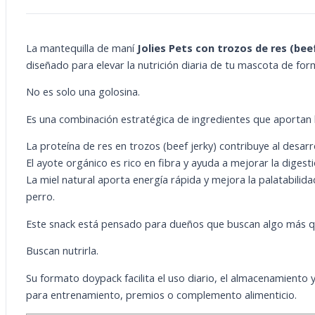
Jerky
Ayote
Miel
La mantequilla de maní
Jolies Pets con trozos de res (bee
150g
cantidad
diseñado para elevar la nutrición diaria de tu mascota de forma
No es solo una golosina.
Es una combinación estratégica de ingredientes que aportan b
La proteína de res en trozos (beef jerky) contribuye al desarr
El ayote orgánico es rico en fibra y ayuda a mejorar la diges
La miel natural aporta energía rápida y mejora la palatabilida
perro.
Este snack está pensado para dueños que buscan algo más q
Buscan nutrirla.
Su formato doypack facilita el uso diario, el almacenamiento y
para entrenamiento, premios o complemento alimenticio.