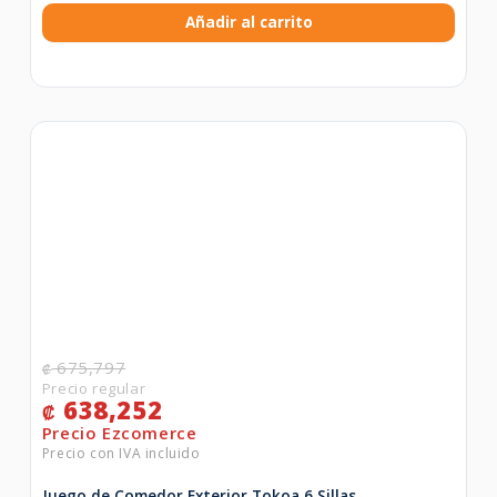
Añadir al carrito
675,797
₡
638,252
₡
Juego de Comedor Exterior Tokoa 6 Sillas