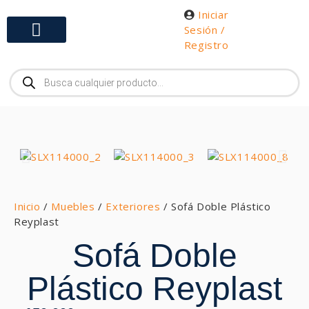
Iniciar
Sesión /
Registro
Gabinetes y Herramientas
Inicio
/
Muebles
/
Exteriores
/ Sofá Doble Plástico
Reyplast
Sofá Doble
Plástico Reyplast