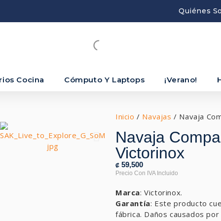
Quiénes S
rios Cocina
Cómputo Y Laptops
¡Verano!
Inicio
/
Navajas
/ Navaja Com
Navaja Compan
Victorinox
59,500
₡
Marca
: Victorinox.
Garantía
: Este producto cu
fábrica. Daños causados por 