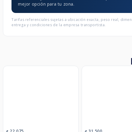
mejor opción para tu zona.
Tarifas referenciales sujetas a ubicación exacta, peso real, dime
entrega y condiciones de la empresa transportista.
22,075
31,500
₡
₡