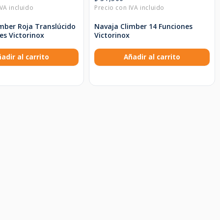
mber Roja Translúcido
Navaja Climber 14 Funciones
es Victorinox
Victorinox
adir al carrito
Añadir al carrito