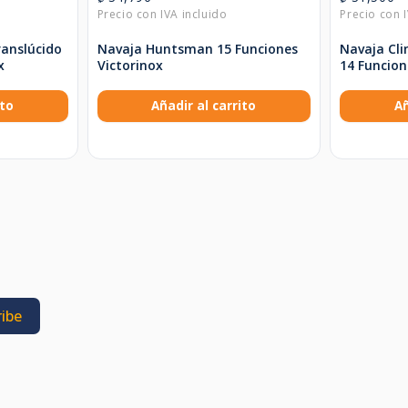
ranslúcido
Navaja Huntsman 15 Funciones
Navaja Cli
x
Victorinox
14 Funcion
ito
Añadir al carrito
Añ
ibe