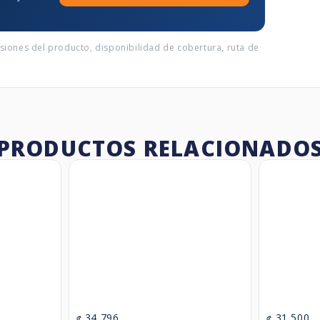
nsiones del producto, disponibilidad de cobertura, ruta de
PRODUCTOS RELACIONADO
34,796
31,500
₡
₡