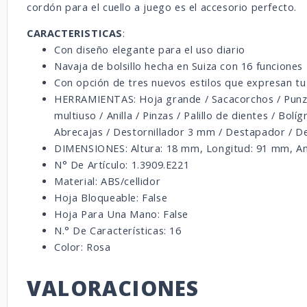
cordón para el cuello a juego es el accesorio perfecto.
CARACTERISTICAS
:
Con diseño elegante para el uso diario
Navaja de bolsillo hecha en Suiza con 16 funciones
Con opción de tres nuevos estilos que expresan t
HERRAMIENTAS: Hoja grande / Sacacorchos / Punzón
multiuso / Anilla / Pinzas / Palillo de dientes / Bol
Abrecajas / Destornillador 3 mm / Destapador / De
DIMENSIONES:
Altura:
18 mm,
Longitud:
91 mm,
A
N° De Artículo:
1.3909.E221
Material:
ABS/cellidor
Hoja Bloqueable:
False
Hoja Para Una Mano:
False
N.° De Características:
16
Color:
Rosa
VALORACIONES