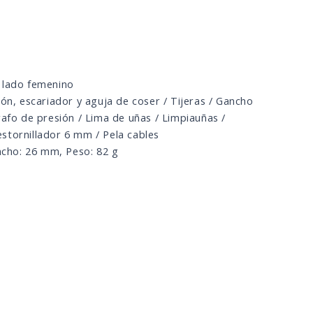
u lado femenino
, escariador y aguja de coser / Tijeras / Gancho
ígrafo de presión / Lima de uñas / Limpiauñas /
stornillador 6 mm / Pela cables
ncho:
26 mm,
Peso:
82 g