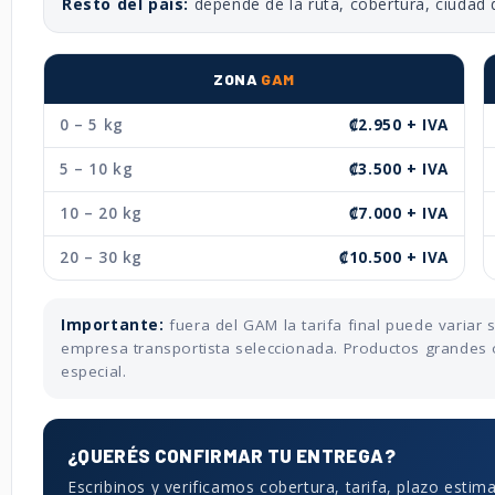
Resto del país:
depende de la ruta, cobertura, ciudad 
ZONA
GAM
0 – 5 kg
₡2.950 + IVA
5 – 10 kg
₡3.500 + IVA
10 – 20 kg
₡7.000 + IVA
20 – 30 kg
₡10.500 + IVA
Importante:
fuera del GAM la tarifa final puede variar
empresa transportista seleccionada. Productos grandes 
especial.
¿QUERÉS CONFIRMAR TU ENTREGA?
Escribinos y verificamos cobertura, tarifa, plazo estim