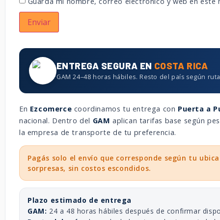
Guarda mi nombre, correo electrónico y web en este
ENTREGA SEGURA EN
COSTA RICA
GAM 24–48 horas hábiles. Resto del país según ruta
En
Ezcomerce
coordinamos tu entrega con
Puerta a P
nacional. Dentro del
GAM
aplican tarifas base según p
la empresa de transporte de tu preferencia.
Pagás solo el envío que corresponde según tu ubica
sorpresas, sin costos escondidos.
Plazo estimado de entrega
GAM:
24 a 48 horas hábiles después de confirmar dispo