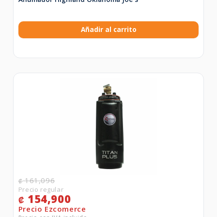
Añadir al carrito
161,096
₡
154,900
₡