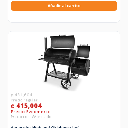
Añadir al carrito
431,604
₡
415,004
₡
Ahumador Highland Oklahoma Joe´s