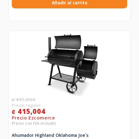
Añadir al carrito
431,604
₡
415,004
₡
Ahumador Highland Oklahoma Joe´s