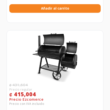
Añadir al carrito
431,604
₡
415,004
₡