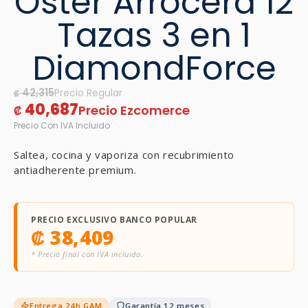
Oster Arrocera 12
Tazas 3 en 1
DiamondForce
42,315
₡
40,687
₡
Saltea, cocina y vaporiza con recubrimiento
antiadherente premium.
PRECIO EXCLUSIVO BANCO POPULAR
₡
38,409
* Precio final con IVA incluido.
Entrega 24h GAM
Garantía 12 meses