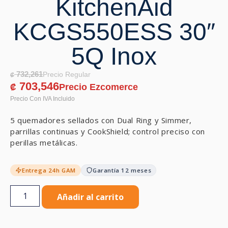
KitchenAid
KCGS550ESS 30″
5Q Inox
732,261
₡
703,546
₡
5 quemadores sellados con Dual Ring y Simmer,
parrillas continuas y CookShield; control preciso con
perillas metálicas.
Entrega 24h GAM
Garantía 12 meses
Añadir al carrito