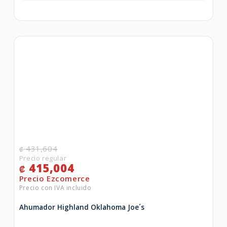
431,604
₡
415,004
₡
Ahumador Highland Oklahoma Joe´s