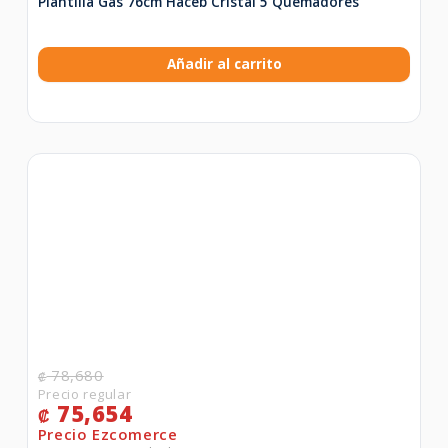
Plantilla Gas 76cm Haceb Cristal 5 Quemadores
Añadir al carrito
78,680
₡
75,654
₡