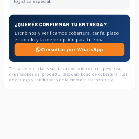
logística especial.
¿QUERÉS CONFIRMAR TU ENTREGA?
Escribinos y verificamos cobertura, tarifa, plazo
estimado y la mejor opción para tu zona.
Consultar por WhatsApp
Tarifas referenciales sujetas a ubicación exacta, peso real,
dimensiones del producto, disponibilidad de cobertura, ruta
de entrega y condiciones de la empresa transportista.