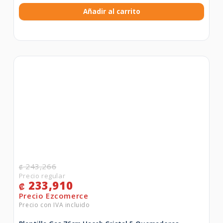
Añadir al carrito
243,266
₡
233,910
₡