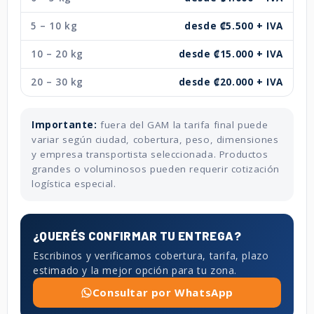
5 – 10 kg
desde ₡5.500 + IVA
10 – 20 kg
desde ₡15.000 + IVA
20 – 30 kg
desde ₡20.000 + IVA
Importante:
fuera del GAM la tarifa final puede
variar según ciudad, cobertura, peso, dimensiones
y empresa transportista seleccionada. Productos
grandes o voluminosos pueden requerir cotización
logística especial.
¿QUERÉS CONFIRMAR TU ENTREGA?
Escribinos y verificamos cobertura, tarifa, plazo
estimado y la mejor opción para tu zona.
Consultar por WhatsApp