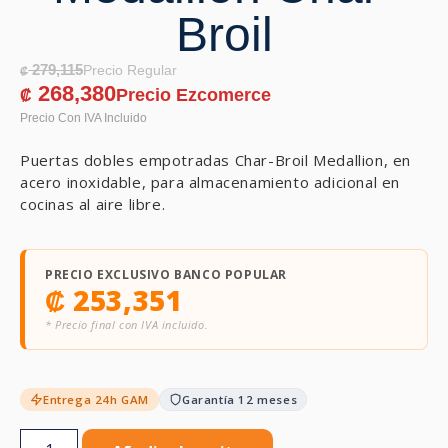
Broil
279,115
₡
268,380
₡
Puertas dobles empotradas Char-Broil Medallion, en
acero inoxidable, para almacenamiento adicional en
cocinas al aire libre.
PRECIO EXCLUSIVO BANCO POPULAR
₡
253,351
* Precio final con IVA incluido.
Entrega 24h GAM
Garantía 12 meses