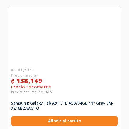
141,519
₡
138,149
₡
Samsung Galaxy Tab A9+ LTE 4GB/64GB 11″ Gray SM-
X216BZAAGTO
Añadir al carrito