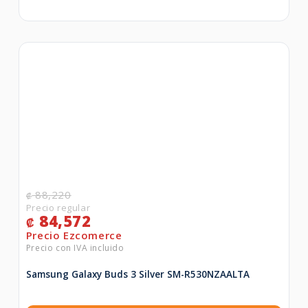
88,220
₡
84,572
₡
Samsung Galaxy Buds 3 Silver SM-R530NZAALTA