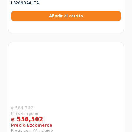
L320NDAALTA
Añadir al carrito
584,762
₡
556,502
₡