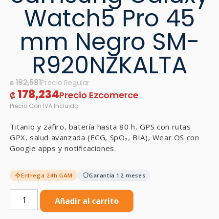
Watch5 Pro 45
mm Negro SM-
R920NZKALTA
182,581
₡
178,234
₡
Titanio y zafiro, batería hasta 80 h, GPS con rutas
GPX, salud avanzada (ECG, SpO₂, BIA), Wear OS con
Google apps y notificaciones.
Entrega 24h GAM
Garantía 12 meses
Añadir al carrito