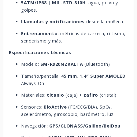
5ATM/IP68 | MIL-STD-810H
: agua, polvo y
golpes.
Llamadas y notificaciones
desde la muñeca.
Entrenamiento
: métricas de carrera, ciclismo,
senderismo y más.
Especificaciones técnicas
Modelo:
SM-R920NZKALTA
(Bluetooth)
Tamaño/pantalla:
45 mm
,
1.4″ Super AMOLED
Always-On
Materiales:
titanio
(caja) +
zafiro
(cristal)
Sensores:
BioActive
(FC/ECG/BIA), SpO₂,
acelerómetro, giroscopio, barómetro, luz
Navegación:
GPS/GLONASS/Galileo/BeiDou