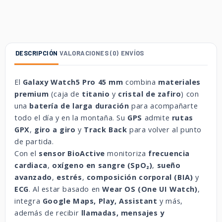
DESCRIPCIÓN
VALORACIONES (0)
ENVÍOS
El
Galaxy Watch5 Pro 45 mm
combina
materiales
premium
(caja de
titanio
y
cristal de zafiro
) con
una
batería de larga duración
para acompañarte
todo el día y en la montaña. Su
GPS
admite
rutas
GPX
,
giro a giro
y
Track Back
para volver al punto
de partida.
Con el
sensor BioActive
monitoriza
frecuencia
cardiaca
,
oxígeno en sangre (SpO₂)
,
sueño
avanzado
,
estrés
,
composición corporal (BIA)
y
ECG
. Al estar basado en
Wear OS (One UI Watch)
,
integra
Google Maps, Play, Assistant
y más,
además de recibir
llamadas, mensajes y