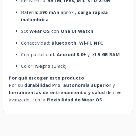
Resistencia:
5ATM
,
IP68
,
MIL-STD-810H
Batería:
590 mAh
aprox.,
carga rápida
inalámbrica
SO:
Wear OS
con
One UI Watch
Conectividad:
Bluetooth
,
Wi-Fi
,
NFC
Compatibilidad:
Android 8.0+
y
≥1.5 GB RAM
Color:
Negro
(Black)
Por qué escoger este producto
Por su
durabilidad Pro
,
autonomía superior
y
herramientas de entrenamiento y salud
de nivel
avanzado, con la
flexibilidad de Wear OS
.