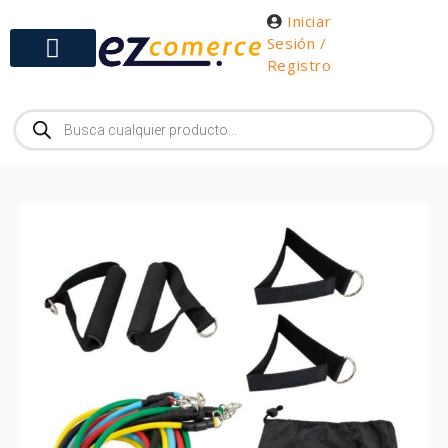
Iniciar
Sesión /
Registro
Gabinetes y Herramientas