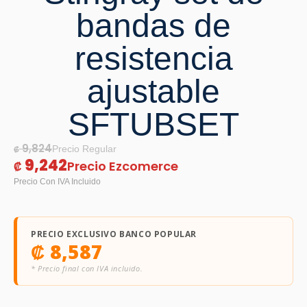
bandas de
resistencia
ajustable
SFTUBSET
9,824
₡
9,242
₡
PRECIO EXCLUSIVO BANCO POPULAR
₡
8,587
* Precio final con IVA incluido.