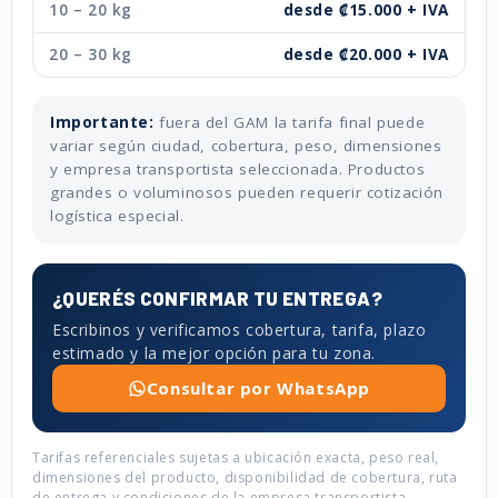
10 – 20 kg
desde ₡15.000 + IVA
20 – 30 kg
desde ₡20.000 + IVA
Importante:
fuera del GAM la tarifa final puede
variar según ciudad, cobertura, peso, dimensiones
y empresa transportista seleccionada. Productos
grandes o voluminosos pueden requerir cotización
logística especial.
¿QUERÉS CONFIRMAR TU ENTREGA?
Escribinos y verificamos cobertura, tarifa, plazo
estimado y la mejor opción para tu zona.
Consultar por WhatsApp
Tarifas referenciales sujetas a ubicación exacta, peso real,
dimensiones del producto, disponibilidad de cobertura, ruta
de entrega y condiciones de la empresa transportista.