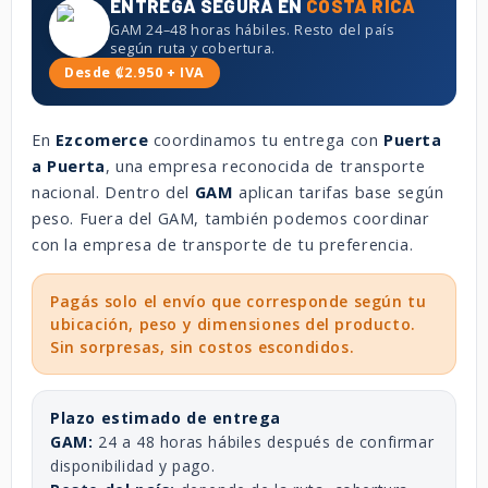
ENTREGA SEGURA EN
COSTA RICA
GAM 24–48 horas hábiles. Resto del país
según ruta y cobertura.
Desde ₡2.950 + IVA
En
Ezcomerce
coordinamos tu entrega con
Puerta
a Puerta
, una empresa reconocida de transporte
nacional. Dentro del
GAM
aplican tarifas base según
peso. Fuera del GAM, también podemos coordinar
con la empresa de transporte de tu preferencia.
Pagás solo el envío que corresponde según tu
ubicación, peso y dimensiones del producto.
Sin sorpresas, sin costos escondidos.
Plazo estimado de entrega
GAM:
24 a 48 horas hábiles después de confirmar
disponibilidad y pago.