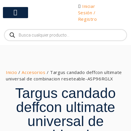
Iniciar
Sesión /
Registro
Gabinetes y Herramientas
Inicio
/
Accesorios
/ Targus candado deffcon ultimate
universal de combinacion reseteable-ASP96RGLX
Targus candado
deffcon ultimate
universal de