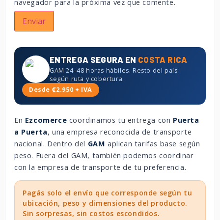
navegador para la próxima vez que comente.
ENTREGA SEGURA EN
COSTA RICA
GAM 24–48 horas hábiles. Resto del país
según ruta y cobertura.
Desde ₡2.950 + IVA
En
Ezcomerce
coordinamos tu entrega con
Puerta
a Puerta
, una empresa reconocida de transporte
nacional. Dentro del
GAM
aplican tarifas base según
peso. Fuera del GAM, también podemos coordinar
con la empresa de transporte de tu preferencia.
Pagás solo el envío que corresponde según tu
ubicación, peso y dimensiones del producto.
Sin sorpresas, sin costos escondidos.