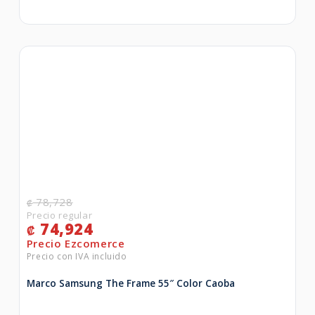
78,728
₡
74,924
₡
Marco Samsung The Frame 55″ Color Caoba