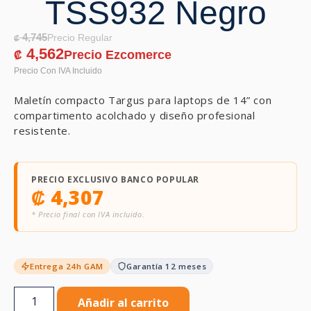
TSS932 Negro
4,745
₡
4,562
₡
Maletín compacto Targus para laptops de 14” con
compartimento acolchado y diseño profesional
resistente.
PRECIO EXCLUSIVO BANCO POPULAR
₡
4,307
* Precio final con IVA incluido.
Entrega 24h GAM
Garantía 12 meses
Añadir al carrito