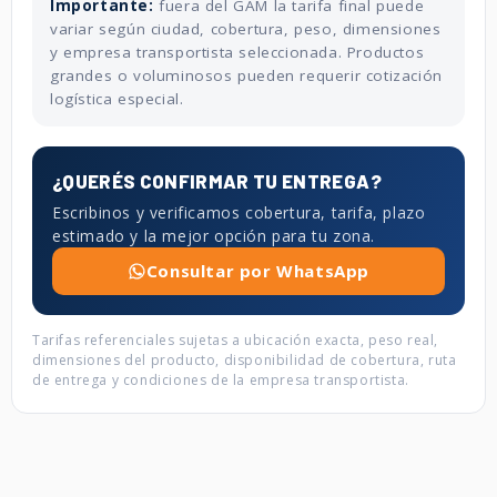
Importante:
fuera del GAM la tarifa final puede
variar según ciudad, cobertura, peso, dimensiones
y empresa transportista seleccionada. Productos
grandes o voluminosos pueden requerir cotización
logística especial.
¿QUERÉS CONFIRMAR TU ENTREGA?
Escribinos y verificamos cobertura, tarifa, plazo
estimado y la mejor opción para tu zona.
Consultar por WhatsApp
Tarifas referenciales sujetas a ubicación exacta, peso real,
dimensiones del producto, disponibilidad de cobertura, ruta
de entrega y condiciones de la empresa transportista.