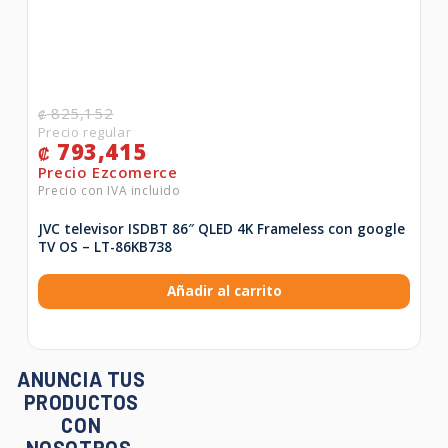
825,152
₡
793,415
₡
JVC televisor ISDBT 86″ QLED 4K Frameless con google
TV OS – LT-86KB738
Añadir al carrito
ANUNCIA TUS
PRODUCTOS
CON
NOSOTROS.