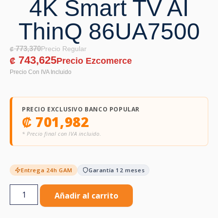
4K Smart TV AI
ThinQ 86UA7500
773,370
₡
743,625
₡
PRECIO EXCLUSIVO BANCO POPULAR
₡
701,982
* Precio final con IVA incluido.
Entrega 24h GAM
Garantía 12 meses
Añadir al carrito