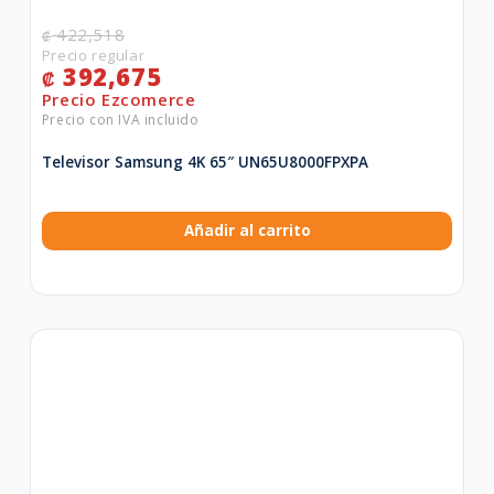
422,518
₡
392,675
₡
Televisor Samsung 4K 65″ UN65U8000FPXPA
Añadir al carrito