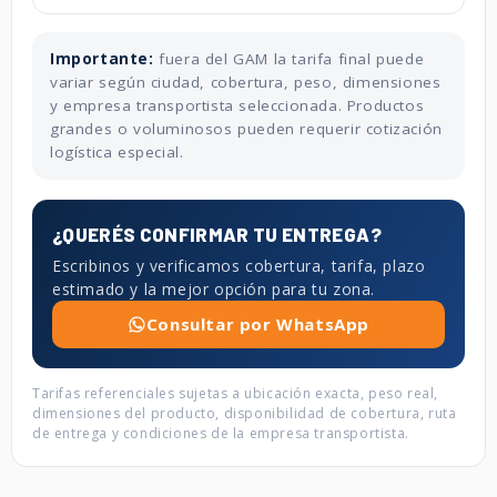
Importante:
fuera del GAM la tarifa final puede
variar según ciudad, cobertura, peso, dimensiones
y empresa transportista seleccionada. Productos
grandes o voluminosos pueden requerir cotización
logística especial.
¿QUERÉS CONFIRMAR TU ENTREGA?
Escribinos y verificamos cobertura, tarifa, plazo
estimado y la mejor opción para tu zona.
Consultar por WhatsApp
Tarifas referenciales sujetas a ubicación exacta, peso real,
dimensiones del producto, disponibilidad de cobertura, ruta
de entrega y condiciones de la empresa transportista.