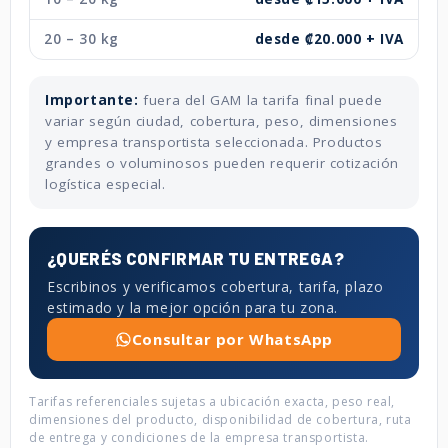
20 – 30 kg
desde ₡20.000 + IVA
Importante:
fuera del GAM la tarifa final puede
variar según ciudad, cobertura, peso, dimensiones
y empresa transportista seleccionada. Productos
grandes o voluminosos pueden requerir cotización
logística especial.
¿QUERÉS CONFIRMAR TU ENTREGA?
Escribinos y verificamos cobertura, tarifa, plazo
estimado y la mejor opción para tu zona.
Consultar por WhatsApp
Tarifas referenciales sujetas a ubicación exacta, peso real,
dimensiones del producto, disponibilidad de cobertura, ruta
de entrega y condiciones de la empresa transportista.