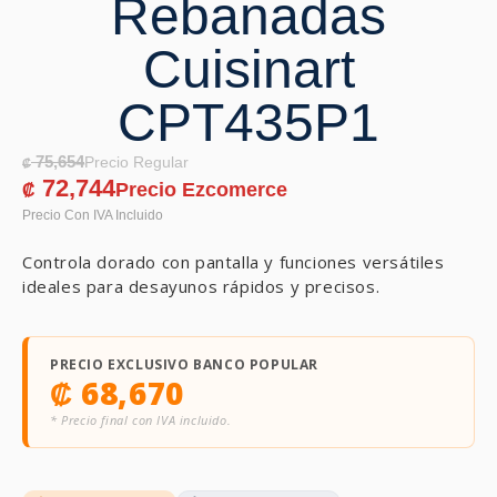
Rebanadas
Cuisinart
CPT435P1
75,654
₡
72,744
₡
Controla dorado con pantalla y funciones versátiles
ideales para desayunos rápidos y precisos.
PRECIO EXCLUSIVO BANCO POPULAR
₡
68,670
* Precio final con IVA incluido.