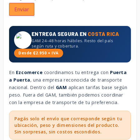
ENTREGA SEGURA EN
COSTA RICA
GAM 24–48 horas hábiles. Resto del país
según ruta y cobertura.
Desde ₡2.950 + IVA
En
Ezcomerce
coordinamos tu entrega con
Puerta
a Puerta
, una empresa reconocida de transporte
nacional. Dentro del
GAM
aplican tarifas base según
peso. Fuera del GAM, también podemos coordinar
con la empresa de transporte de tu preferencia.
Pagás solo el envío que corresponde según tu
ubicación, peso y dimensiones del producto.
Sin sorpresas, sin costos escondidos.