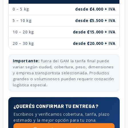
0 – 5 kg
desde ₡4.000 + IVA
5 – 10 kg
desde ₡5.500 + IVA
10 – 20 kg
desde ₡15.000 + IVA
20 – 30 kg
desde ₡20.000 + IVA
Importante:
fuera del GAM la tarifa final puede
variar según ciudad, cobertura, peso, dimensiones
y empresa transportista seleccionada. Productos
grandes o voluminosos pueden requerir cotización
logística especial.
¿QUERÉS CONFIRMAR TU ENTREGA?
Escribinos y verificamos cobertura, tarifa, plazo
estimado y la mejor opción para tu zona.