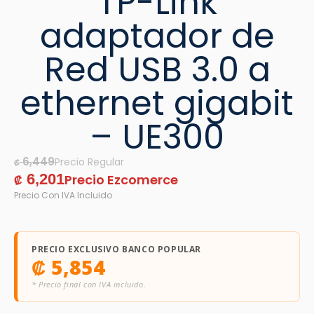
TP-Link
adaptador de
Red USB 3.0 a
ethernet gigabit
– UE300
6,449
₡
6,201
₡
PRECIO EXCLUSIVO BANCO POPULAR
₡
5,854
* Precio final con IVA incluido.