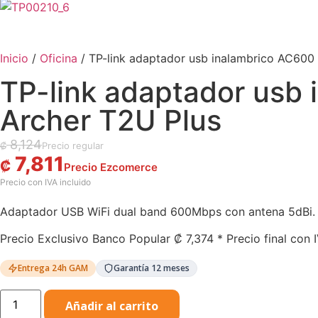
Inicio
/
Oficina
/ TP-link adaptador usb inalambrico AC600
TP-link adaptador usb
Archer T2U Plus
8,124
₡
7,811
₡
Adaptador USB WiFi dual band 600Mbps con antena 5dBi.
Precio Exclusivo Banco Popular
₡
7,374
* Precio final con 
Entrega 24h GAM
Garantía 12 meses
Añadir al carrito