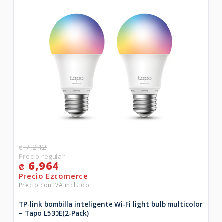
7,242
₡
6,964
₡
TP-link bombilla inteligente Wi-Fi light bulb multicolor
– Tapo L530E(2-Pack)