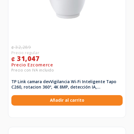
32,289
₡
31,047
₡
TP Link camara devVigilancia Wi-Fi Inteligente Tapo
C260, rotacion 360º, 4K 8MP, detección IA,
reconocimiento facial, vision nocturna – Tapo C260
Añadir al carrito