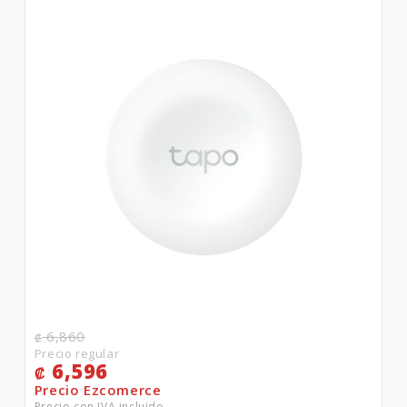
6,860
₡
6,596
₡