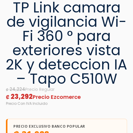
TP Link camara
de vigilancia Wi-
Fi 360 ° para
exteriores vista
2K y deteccion IA
– Tapo C510W
24,224
₡
23,292
₡
PRECIO EXCLUSIVO BANCO POPULAR