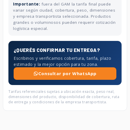
Importante:
fuera del GAM la tarifa final puede
variar según ciudad, cobertura, peso, dimensiones
y empresa transportista seleccionada. Productos
grandes o voluminosos pueden requerir cotización
logística especial.
¿QUERÉS CONFIRMAR TU ENTREGA?
Escribinos y verificamos cobertura, tarifa, plazo
estimado y la mejor opción para tu zona.
Consultar por WhatsApp
Tarifas referenciales sujetas a ubicación exacta, peso real,
dimensiones del producto, disponibilidad de cobertura, ruta
de entrega y condiciones de la empresa transportista.