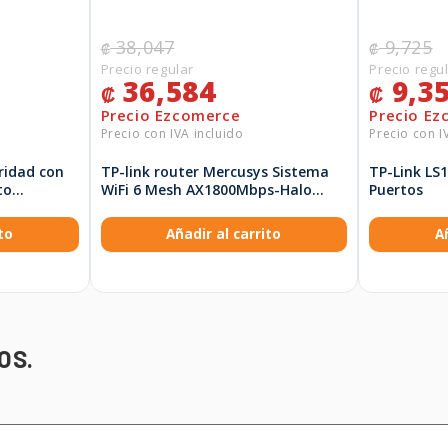
38,047
9,725
₡
₡
36,584
9,3
₡
₡
ridad con
TP-link router Mercusys Sistema
TP-Link LS
to
WiFi 6 Mesh AX1800Mbps-Halo
Puertos
 para
H70X(2-pack)
– Tapo
to
Añadir al carrito
A
OS.