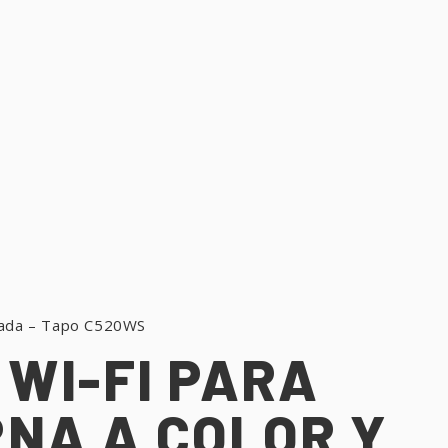
anzada – Tapo C520WS
 WI-FI PARA
RNA A COLOR Y