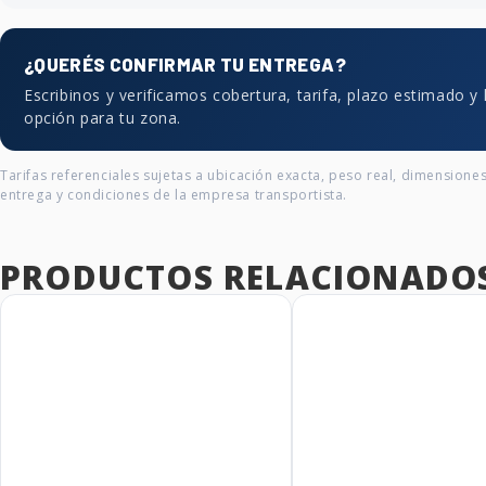
¿QUERÉS CONFIRMAR TU ENTREGA?
Escribinos y verificamos cobertura, tarifa, plazo estimado y
opción para tu zona.
Tarifas referenciales sujetas a ubicación exacta, peso real, dimensione
entrega y condiciones de la empresa transportista.
PRODUCTOS RELACIONADO