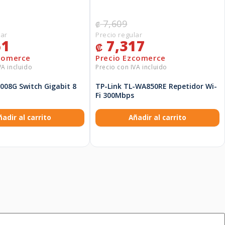
7,609
₡
51
7,317
₡
1008G Switch Gigabit 8
TP-Link TL-WA850RE Repetidor Wi-
Fi 300Mbps
ñadir al carrito
Añadir al carrito