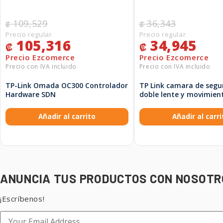
109,529
36,343
₡
₡
105,316
34,945
₡
₡
TP-Link Omada OC300 Controlador
TP Link camara de segu
Hardware SDN
doble lente y movimien
panoramico/inclinacion
interiores y exteriores 
Añadir al carrito
Añadir al carri
C246D
ANUNCIA TUS PRODUCTOS CON NOSOTR
¡Escríbenos!