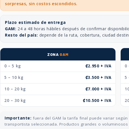
sorpresas, sin costos escondidos.
Plazo estimado de entrega
GAM:
24 a 48 horas hábiles después de confirmar disponibili
Resto del país:
depende de la ruta, cobertura, ciudad desti
ZONA
GAM
0 – 5 kg
₡2.950 + IVA
0 
5 – 10 kg
₡3.500 + IVA
5 
10 – 20 kg
₡7.000 + IVA
10
20 – 30 kg
₡10.500 + IVA
20
Importante:
fuera del GAM la tarifa final puede variar segú
transportista seleccionada. Productos grandes o voluminosos p