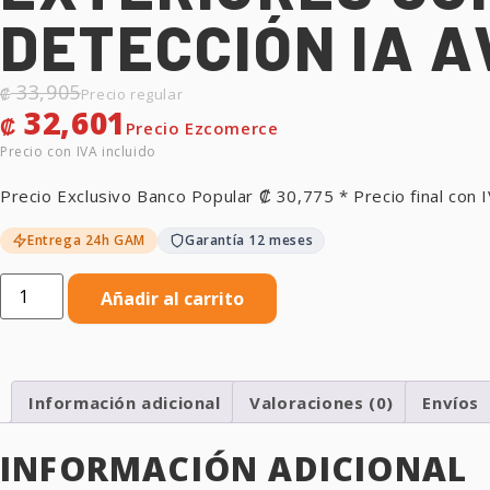
DETECCIÓN IA 
33,905
₡
32,601
₡
Precio Exclusivo Banco Popular
₡
30,775
* Precio final con I
Entrega 24h GAM
Garantía 12 meses
Añadir al carrito
Información adicional
Valoraciones (0)
Envíos
INFORMACIÓN ADICIONAL