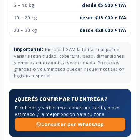
5 – 10 kg
desde ₡5.500 + IVA
10 – 20 kg
desde ₡15.000 + IVA
20 – 30 kg
desde ₡20.000 + IVA
Importante:
fuera del GAM la tarifa final puede
variar según ciudad, cobertura, peso, dimensiones
y empresa transportista seleccionada. Productos
grandes o voluminosos pueden requerir cotización
logística especial.
¿QUERÉS CONFIRMAR TU ENTREGA?
Escribinos y verificamos cobertura, tarifa, plazo
estimado y la mejor opción para tu zona.
Consultar por WhatsApp