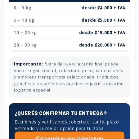
0 – 5 kg
desde ₡4.000 + IVA
5 – 10 kg
desde ₡5.500 + IVA
10 – 20 kg
desde ₡15.000 + IVA
20 – 30 kg
desde ₡20.000 + IVA
Importante:
fuera del GAM la tarifa final puede
variar según ciudad, cobertura, peso, dimensiones
y empresa transportista seleccionada. Productos
grandes o voluminosos pueden requerir cotización
logística especial.
¿QUERÉS CONFIRMAR TU ENTREGA?
Escribinos y verificamos cobertura, tarifa, plazo
estimado y la mejor opción para tu zona.
Consultar por WhatsApp