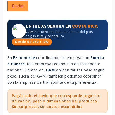
ENTREGA SEGURA EN
COSTA RICA
GAM 24–48 horas hábiles. Resto del país
según ruta y cobertura.
Desde ₡2.950 + IVA
En
Ezcomerce
coordinamos tu entrega con
Puerta
a Puerta
, una empresa reconocida de transporte
nacional. Dentro del
GAM
aplican tarifas base según
peso. Fuera del GAM, también podemos coordinar
con la empresa de transporte de tu preferencia.
Pagás solo el envío que corresponde según tu
ubicación, peso y dimensiones del producto.
Sin sorpresas, sin costos escondidos.