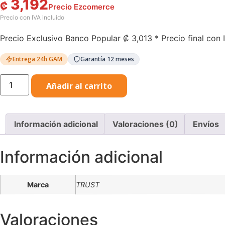
3,192
₡
Precio Exclusivo Banco Popular
₡
3,013
* Precio final con 
Entrega 24h GAM
Garantía 12 meses
Trust
Añadir al carrito
almohadilla
para
mouse
ergonómica
de
Información adicional
Valoraciones (0)
Envíos
gel
color
negro
-
Información adicional
16977
cantidad
Marca
TRUST
Valoraciones