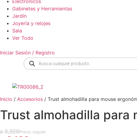
Electrónicos
Gabinetes y Herramientas
Jardín
Joyería y relojes
Sala
Ver Todo
Iniciar Sesión / Registro
Búsqueda
de
productos
Inicio
/
Accesorios
/ Trust almohadilla para mouse ergonóm
Trust almohadilla para
El precio original era: ₡ 3,320.
El precio actual es: ₡ 3,192.
3,320
₡