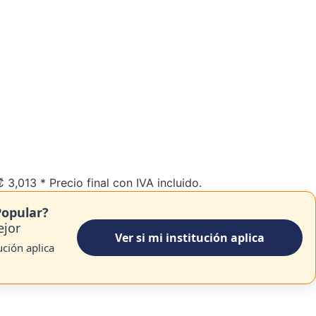
₡
3,013
* Precio final con IVA incluido.
Popular?
ejor
Ver si mi institución aplica
tución aplica