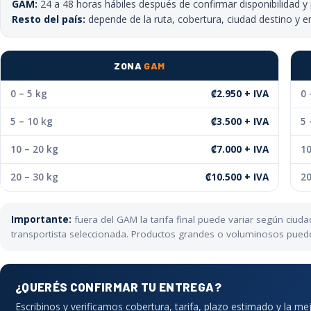
GAM:
24 a 48 horas hábiles después de confirmar disponibilidad y
Resto del país:
depende de la ruta, cobertura, ciudad destino y e
ZONA
GAM
0 – 5 kg
₡2.950 + IVA
0 
5 – 10 kg
₡3.500 + IVA
5 
10 – 20 kg
₡7.000 + IVA
10
20 – 30 kg
₡10.500 + IVA
20
Importante:
fuera del GAM la tarifa final puede variar según ciu
transportista seleccionada. Productos grandes o voluminosos pueden 
¿QUERÉS CONFIRMAR TU ENTREGA?
Escribinos y verificamos cobertura, tarifa, plazo estimado y la me