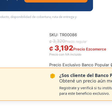
oducto, disponibilidad de cobertura, ruta de entrega y
SKU: TR00086
El precio original era: ₡ 3,320.
El precio actual es: ₡ 3,192.
3,320
₡
3,192
₡
Precio Exclusivo Banco Popular
¿Sos cliente del Banco 
Obtené un precio aún m
Registrate y verificá si tu insti
para este beneficio exclusivo.