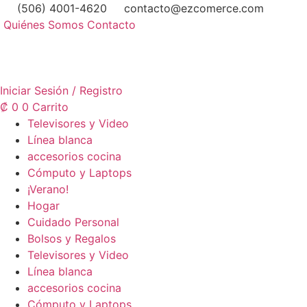
Ir
(506) 4001-4620
contacto@ezcomerce.com
al
Quiénes Somos
Contacto
contenido
Iniciar Sesión / Registro
₡
0
0
Carrito
Televisores y Video
Línea blanca
accesorios cocina
Cómputo y Laptops
¡Verano!
Hogar
Cuidado Personal
Bolsos y Regalos
Televisores y Video
Línea blanca
accesorios cocina
Cómputo y Laptops