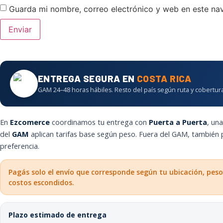
Guarda mi nombre, correo electrónico y web en este na
ENTREGA SEGURA EN
COSTA RICA
GAM 24–48 horas hábiles. Resto del país según ruta y cobertura
En
Ezcomerce
coordinamos tu entrega con
Puerta a Puerta
, un
del
GAM
aplican tarifas base según peso. Fuera del GAM, también
preferencia.
Pagás solo el envío que corresponde según tu ubicación, peso
costos escondidos.
Plazo estimado de entrega