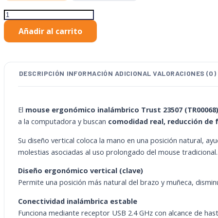
Mouse
Ergonómico
Añadir al carrito
Trust
Vertical
Inalámbrico
23507
cantidad
DESCRIPCIÓN
INFORMACIÓN ADICIONAL
VALORACIONES (0)
El
mouse ergonómico inalámbrico Trust 23507 (TR00068
a la computadora y buscan
comodidad real, reducción de 
Su diseño vertical coloca la mano en una posición natural, ay
molestias asociadas al uso prolongado del mouse tradicional.
Diseño ergonómico vertical (clave)
Permite una posición más natural del brazo y muñeca, dismin
Conectividad inalámbrica estable
Funciona mediante receptor USB 2.4 GHz con alcance de hasta