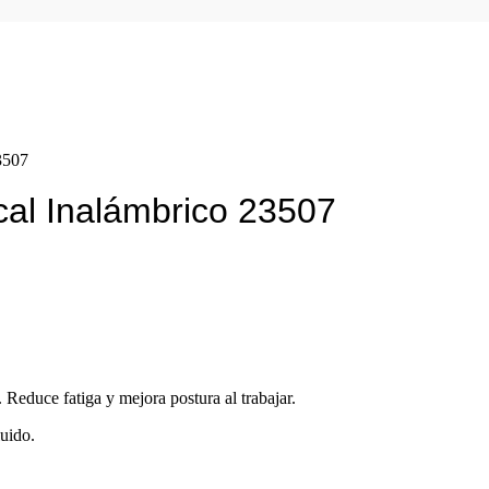
3507
cal Inalámbrico 23507
educe fatiga y mejora postura al trabajar.
luido.