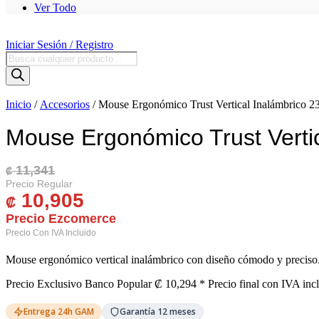
Ver Todo
Iniciar Sesión / Registro
Búsqueda
de
productos
Inicio
/
Accesorios
/ Mouse Ergonómico Trust Vertical Inalámbrico 2
Mouse Ergonómico Trust Verti
11,341
El Precio Original Era: ₡ 11,341.
El Precio Actual Es: ₡ 10,905.
₡
10,905
₡
Mouse ergonómico vertical inalámbrico con diseño cómodo y preciso. R
Precio Exclusivo Banco Popular
₡
10,294
* Precio final con IVA inc
Entrega 24h GAM
Garantía 12 meses