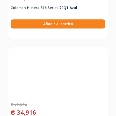
Coleman Hielera 316 Series 70QT Azul
Añadir al carrito
₡
36,312
₡
34,916