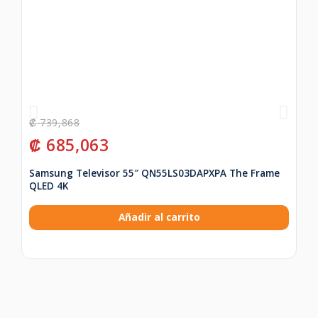
₡
739,868
₡
₡
685,063
₡
Samsung Televisor 55″ QN55LS03DAPXPA The Frame
Te
QLED 4K
Añadir al carrito