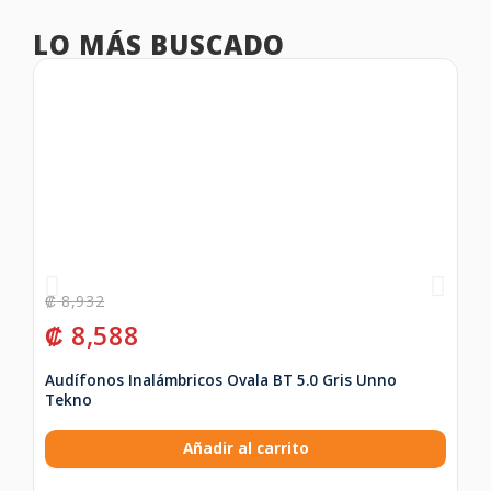
LO MÁS BUSCADO
₡
8,932
₡
₡
8,588
₡
Audífonos Inalámbricos Ovala BT 5.0 Gris Unno
Ca
Tekno
Añadir al carrito