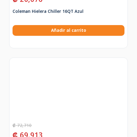
Coleman Hielera Chiller 16QT Azul
Añadir al carrito
₡
72,710
₡
69,913