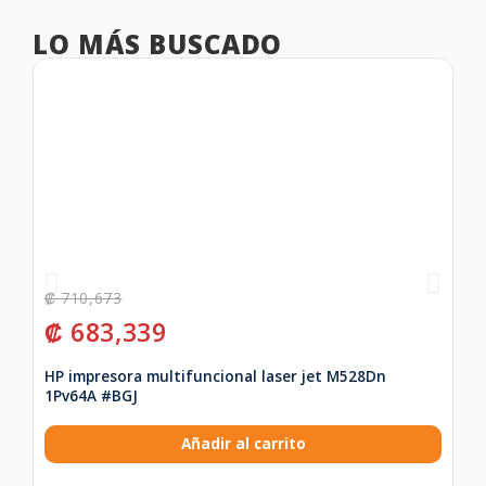
LO MÁS BUSCADO
₡
710,673
₡
₡
683,339
₡
HP impresora multifuncional laser jet M528Dn
Ki
1Pv64A #BGJ
ne
Añadir al carrito