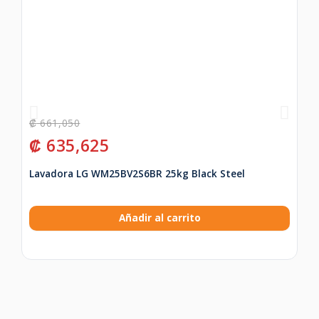
₡
661,050
₡
₡
635,625
₡
Lavadora LG WM25BV2S6BR 25kg Black Steel
Te
Añadir al carrito