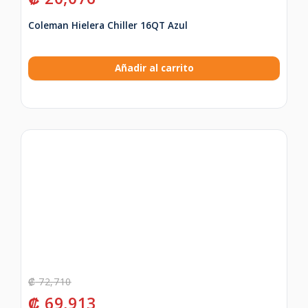
Coleman Hielera Chiller 16QT Azul
Añadir al carrito
₡
72,710
₡
69,913