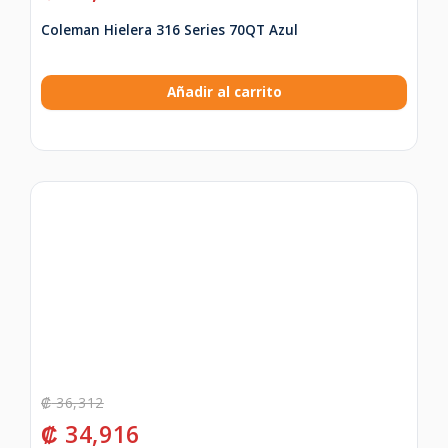
Coleman Hielera 316 Series 70QT Azul
Añadir al carrito
₡
36,312
₡
34,916