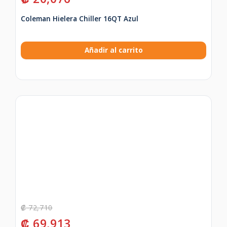
Coleman Hielera Chiller 16QT Azul
Añadir al carrito
₡
72,710
₡
69,913