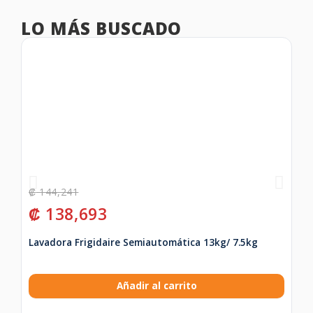
LO MÁS BUSCADO
₡
144,241
₡
₡
138,693
Pa
Fo
Lavadora Frigidaire Semiautomática 13kg/ 7.5kg
Añadir al carrito