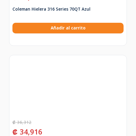
Coleman Hielera 316 Series 70QT Azul
Añadir al carrito
₡
36,312
₡
34,916