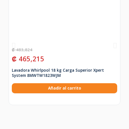
₡
483,824
₡
₡
465,215
₡
Lavadora Whirlpool 18 kg Carga Superior Xpert
Sa
System 8MWTW1823WJM
QL
Añadir al carrito