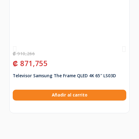
₡
910,266
₡
₡
871,755
₡
Televisor Samsung The Frame QLED 4K 65″ LS03D
Te
Añadir al carrito