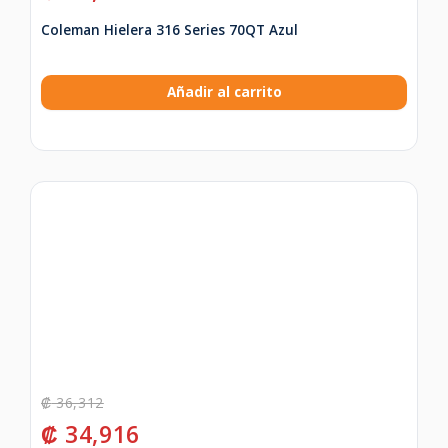
Coleman Hielera 316 Series 70QT Azul
Añadir al carrito
₡
36,312
₡
34,916