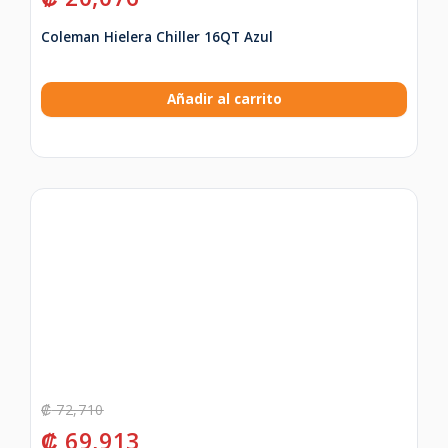
Coleman Hielera Chiller 16QT Azul
Añadir al carrito
₡
72,710
₡
69,913