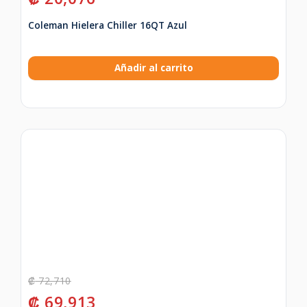
Coleman Hielera Chiller 16QT Azul
Añadir al carrito
₡
72,710
₡
69,913