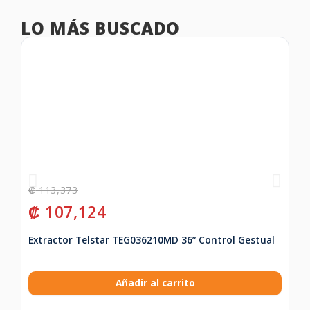
LO MÁS BUSCADO
₡
113,373
₡
₡
107,124
₡
Extractor Telstar TEG036210MD 36” Control Gestual
Ju
Añadir al carrito