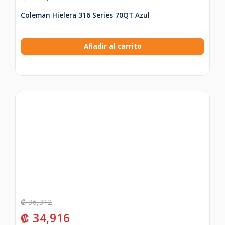
Coleman Hielera 316 Series 70QT Azul
Añadir al carrito
₡
36,312
₡
34,916