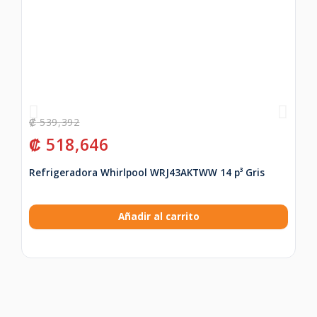
₡
539,392
₡
₡
518,646
₡
Refrigeradora Whirlpool WRJ43AKTWW 14 p³ Gris
La
Añadir al carrito