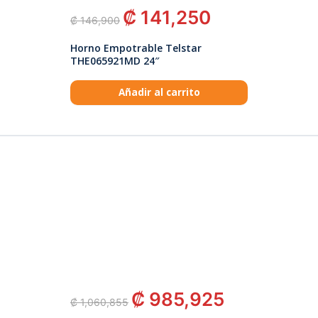
₡
141,250
₡
146,900
Horno Empotrable Telstar
THE065921MD 24″
Añadir al carrito
₡
985,925
₡
1,060,855