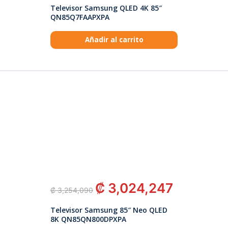
Televisor Samsung QLED 4K 85″
QN85Q7FAAPXPA
Añadir al carrito
₡
3,024,247
₡
3,254,090
Televisor Samsung 85″ Neo QLED
8K QN85QN800DPXPA