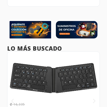
LO MÁS BUSCADO
₡
16,335
₡