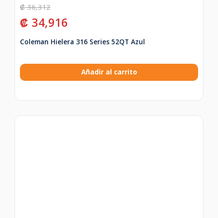
₡
36,312
₡
34,916
Coleman Hielera 316 Series 52QT Azul
Añadir al carrito