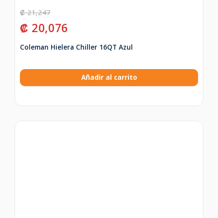
₡
21,247
₡
20,076
Coleman Hielera Chiller 16QT Azul
Añadir al carrito