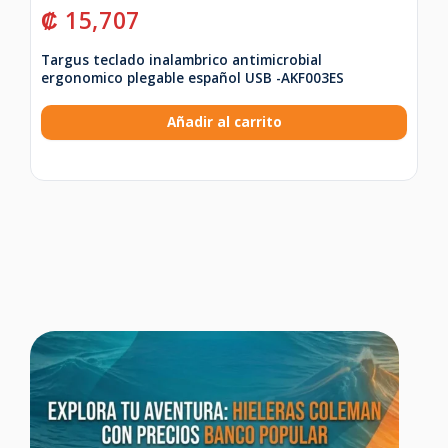
₡
15,707
₡
Targus teclado inalambrico antimicrobial
Co
ergonomico plegable español USB -AKF003ES
Añadir al carrito