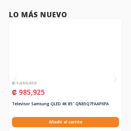
LO MÁS NUEVO
₡
1,060,855
₡
₡
985,925
₡
Televisor Samsung QLED 4K 85″ QN85Q7FAAPXPA
Te
Añadir al carrito