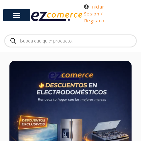
Iniciar
Sesión /
Registro