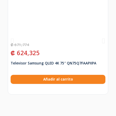
₡
671,774
₡
₡
624,325
₡
Televisor Samsung QLED 4K 75″ QN75Q7FAAPXPA
Ex
Añadir al carrito