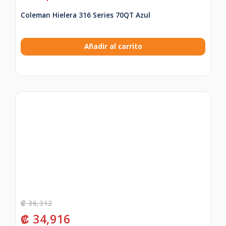
Coleman Hielera 316 Series 70QT Azul
Añadir al carrito
₡
36,312
₡
34,916