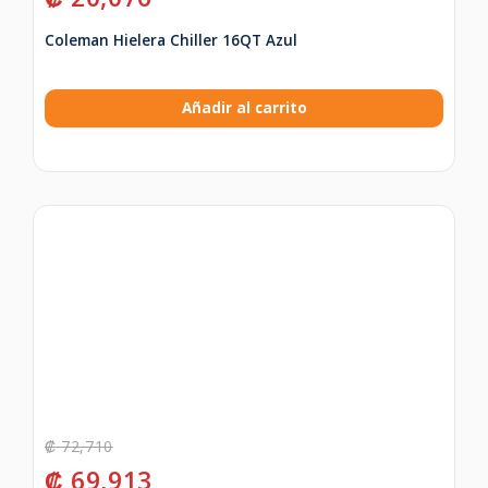
Coleman Hielera Chiller 16QT Azul
Añadir al carrito
₡
72,710
₡
69,913