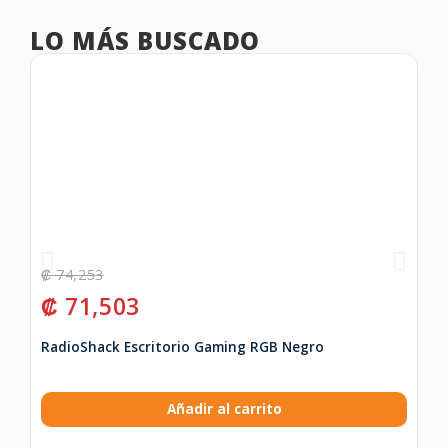
LO MÁS BUSCADO
₡
74,253
₡
₡
71,503
₡
RadioShack Escritorio Gaming RGB Negro
Mi
Añadir al carrito